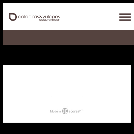
21312312
123121233